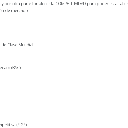
d, y por otra parte fortalecer la COMPETITIVIDAD para poder estar al ni
ión de mercado.
te de Clase Mundial
recard (BSC)
petitiva (EIGE)